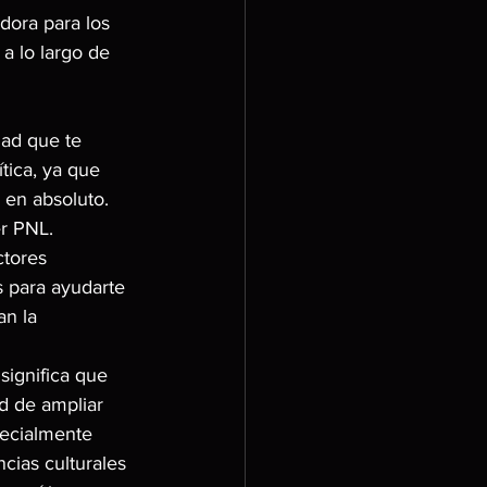
ora para los 
a lo largo de 
dad que te 
tica, ya que 
 en absoluto.
r PNL. 
tores 
 para ayudarte 
an la 
significa que 
d de ampliar 
pecialmente 
cias culturales 