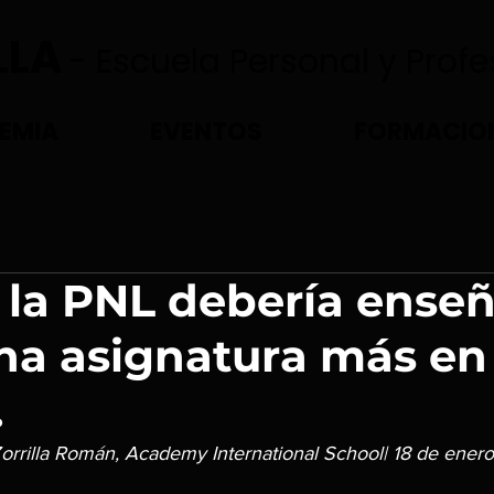
LLA
- Escuela Personal y Prof
EMIA
EVENTOS
FORMACIO
 la PNL debería ense
a asignatura más en 
.
orrilla Román, Academy International School| 18 de ener