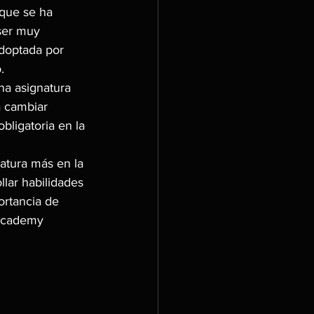
 que se ha 
ser muy 
adoptada por 
.
na asignatura 
a cambiar 
ligatoria en la 
atura más en la 
lar habilidades 
ortancia de 
 Academy 