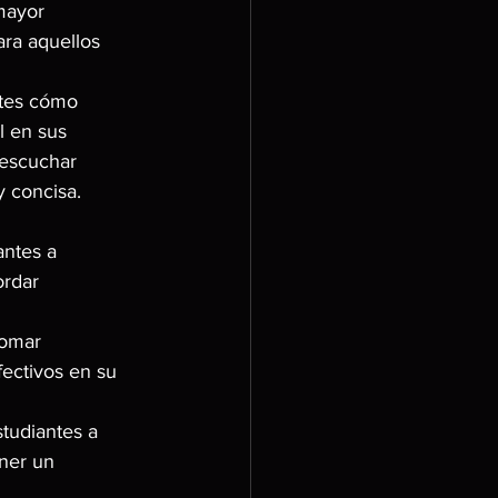
mayor 
ra aquellos 
ntes cómo 
 en sus 
 escuchar 
y concisa.
ntes a 
ordar 
tomar 
ectivos en su 
tudiantes a 
ner un 