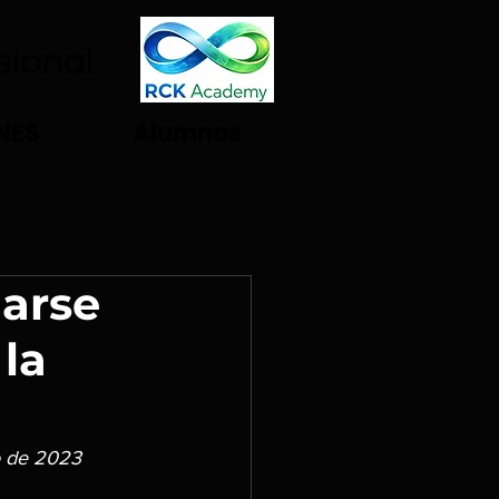
esional
NES
Alumnos
ñarse
la
o de 2023 