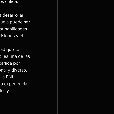
s crítica.
 desarrollar 
cuela puede ser 
ar habilidades 
isiones y el 
dad que te 
l es una de las 
artida por 
nal y diverso.
 la PNL. 
a experiencia 
les y 